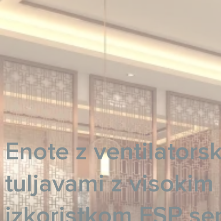
Enote z ventilators
tuljavami z visokim
izkoristkom ESP se