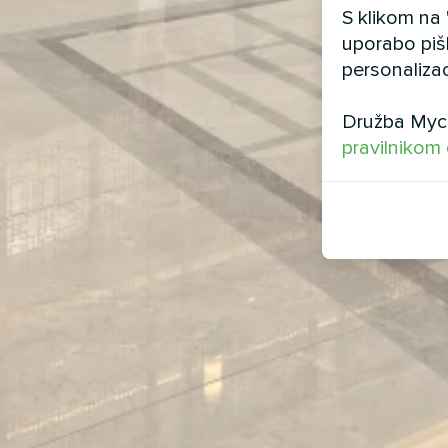
S klikom na
uporabo piš
personalizac
Družba Myco
pravilnikom