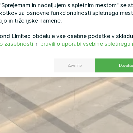
 "Sprejemam in nadaljujem s spletnim mestom" se str
kotkov za osnovne funkcionalnosti spletnega mesta,
ijo in trženjske namene.
nd Limited obdeluje vse osebne podatke v skladu
 o zasebnosti
in
pravili o uporabi vsebine spletnega
Zavrnite
Dovolit