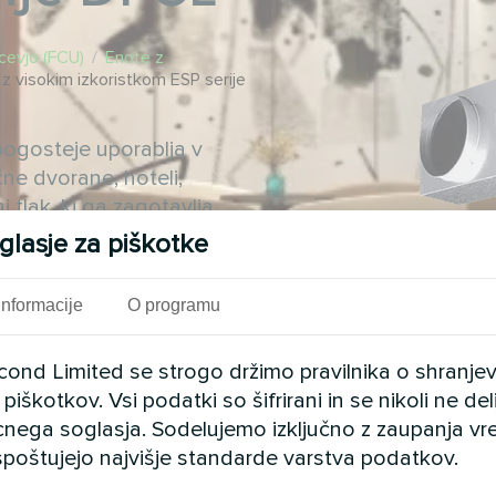
cevjo (FCU)
/
Enote z
 z visokim izkoristkom ESP serije
jpogosteje uporablja v
čne dvorane, hoteli,
i tlak, ki ga zagotavlja
elitev zraka po celotnem
glasje za piškotke
bnike
Informacije
O programu
cond Limited se strogo držimo pravilnika o shranje
piškotkov. Vsi podatki so šifrirani in se nikoli ne del
cnega soglasja. Sodelujemo izključno z zaupanja vr
i spoštujejo najvišje standarde varstva podatkov.