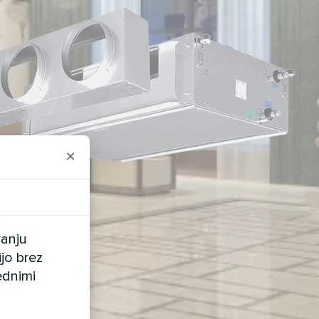
×
vanju
ijo brez
ednimi