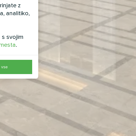
injate z
 analitiko,
 s svojim
 mesta
.
e vse