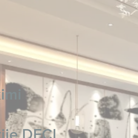
kimi
rije DFCL