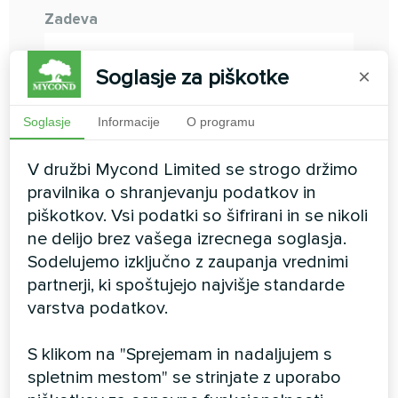
Zadeva
Soglasje za piškotke
×
Komentar
Soglasje
Informacije
O programu
V družbi Mycond Limited se strogo držimo
pravilnika o shranjevanju podatkov in
piškotkov. Vsi podatki so šifrirani in se nikoli
ne delijo brez vašega izrecnega soglasja.
Kdo ste?
Sodelujemo izključno z zaupanja vrednimi
partnerji, ki spoštujejo najvišje standarde
Posameznik
varstva podatkov.
Distributer
S klikom na "Sprejemam in nadaljujem s
Monter
spletnim mestom" se strinjate z uporabo