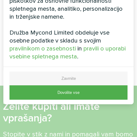
piškotkov za osnovne funkcionalnosti
Sprejmite
pravilnik o zasebnosti
spletnega mesta, analitiko, personalizacijo
Varnostni pregled
*
in trženjske namene.
Družba Mycond Limited obdeluje vse
osebne podatke v skladu s svojim
Preverite, ali niste robot.
pravilnikom o zasebnosti
in
pravili o uporabi
vsebine spletnega mesta
.
Zavrnite
Dovolite vse
Želite kupiti ali imate
vprašanja?
Stopite v stik z nami in pomagali vam bomo