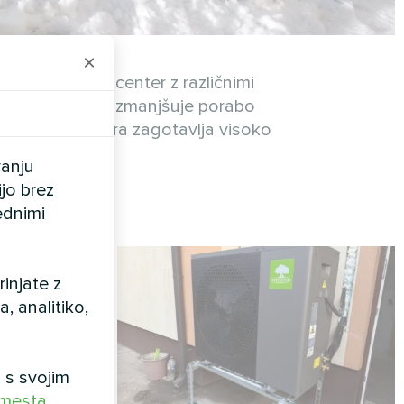
×
 nakupovalni center z različnimi
je temperature, zmanjšuje porabo
larna arhitektura zagotavlja visoko
vanju
ijo brez
ednimi
injate z
 analitiko,
 s svojim
 mesta
.