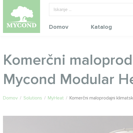
Domov
Katalog
Komerčni maloprodaj
Mycond Modular H
Domov
/
Solutions
/
MyHeat
/
Komerčni maloprodajni klimats