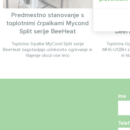
Predmestno stanovanje s
Samostoj
toplotnimi črpalkami Mycond
črpal
Split serije BeeHeat
BeeH
Toplotne črpalke MyCond Split serije
Toplotna čr
BeeHeat zagotavljajo učinkovito ogrevanje in
MHS-U12BH za
hlajenje skozi vse leto
in h
Ime
Telef