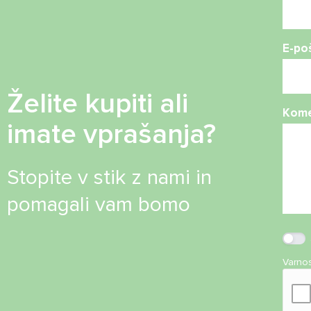
E-po
Želite kupiti ali
Kome
imate vprašanja?
Stopite v stik z nami in
pomagali vam bomo
Varno