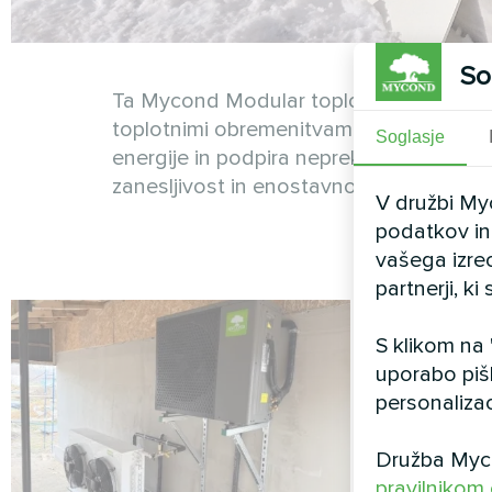
So
Ta Mycond Modular toplotna črpalka zag
toplotnimi obremenitvami čez dan. Sist
Soglasje
energije in podpira neprekinjeno delova
zanesljivost in enostavno razširljivost 
V družbi My
podatkov in 
vašega izre
partnerji, k
S klikom na
uporabo piš
personalizac
Družba Myco
pravilnikom