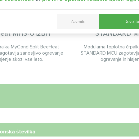
na vila s toplotnimi
Industrijski objekt z
Zavrnite
Dovolit
kami Mycond Split
toplotno črpalko
eat MHS-U12BH
STANDARD 
palka MyCond Split BeeHeat
Modularna toplotna črpa
gotavlja zanesljivo ogrevanje
STANDARD MCU zagotavlja
lajenje skozi vse leto.
ogrevanje in hlaje
onska številka