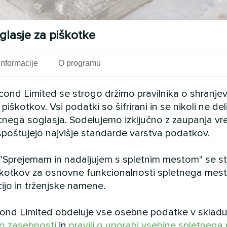
glasje za piškotke
otavlja učinkovito ogrevanje in hlajenje za zaseden
em je zasnovan tako, da zagotavlja stabilne notran
Informacije
O programu
nje v zahtevnih komercialnih okoljih. Njegova modu
za velike maloprodajne nepremičnine.
cond Limited se strogo držimo pravilnika o shranje
piškotkov. Vsi podatki so šifrirani in se nikoli ne del
Glej tudi
cnega soglasja. Sodelujemo izključno z zaupanja vr
i spoštujejo najvišje standarde varstva podatkov.
 "Sprejemam in nadaljujem s spletnim mestom" se str
kotkov za osnovne funkcionalnosti spletnega mesta,
ijo in trženjske namene.
nd Limited obdeluje vse osebne podatke v skladu
 o zasebnosti
in
pravili o uporabi vsebine spletnega