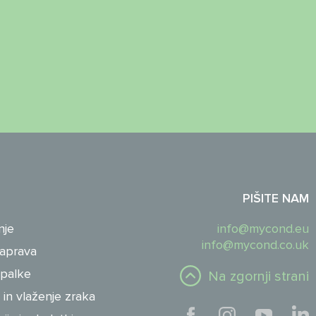
PIŠITE NAM
nje
info@mycond.eu
info@mycond.co.uk
naprava
rpalke
Na zgornji strani
 in vlaženje zraka