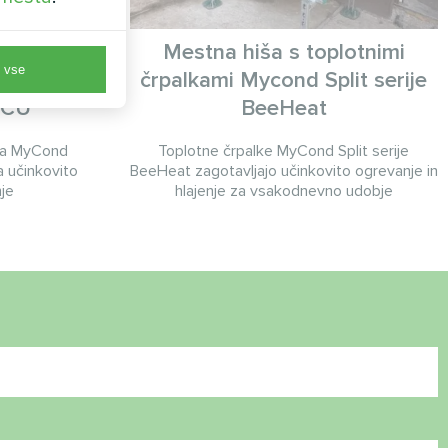
 modularno
Mestna hiša s toplotnimi
e vse
 Mycond
črpalkami Mycond Split serije
MCU
BeeHeat
lka MyCond
Toplotne črpalke MyCond Split serije
 učinkovito
BeeHeat zagotavljajo učinkovito ogrevanje in
nje
hlajenje za vsakodnevno udobje