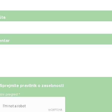
šta
ntar
Sprejmite
pravilnik o zasebnosti
stni pregled
*