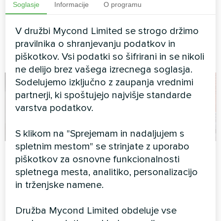
Soglasje
Informacije
O programu
Energetsko učinkovito
klimatsko upravljanje za
V družbi Mycond Limited se strogo držimo
sodobno nakupovalno
pravilnika o shranjevanju podatkov in
središče z uporabo toplotne
črpalke Mycond Modular.
piškotkov. Vsi podatki so šifrirani in se nikoli
ne delijo brez vašega izrecnega soglasja.
Sodelujemo izključno z zaupanja vrednimi
partnerji, ki spoštujejo najvišje standarde
varstva podatkov.
S klikom na "Sprejemam in nadaljujem s
spletnim mestom" se strinjate z uporabo
Zasebna hiša
Zasebna hiša
piškotkov za osnovne funkcionalnosti
spletnega mesta, analitiko, personalizacijo
Oblikovanje umetniških del
Toplotna črpalka tipa
ventilatorske enote Glass
monoblok serije BeeEco
in trženjske namene.
series
MHCM 18 SU3A
Družba Mycond Limited obdeluje vse