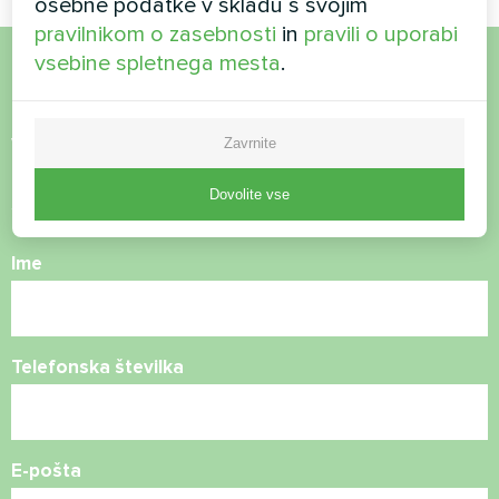
osebne podatke v skladu s svojim
pravilnikom o zasebnosti
in
pravili o uporabi
vsebine spletnega mesta
.
Želite kupiti ali imate
vprašanja?
Zavrnite
Dovolite vse
Stopite v stik z nami in pomagali vam bomo
Ime
Telefonska številka
E-pošta