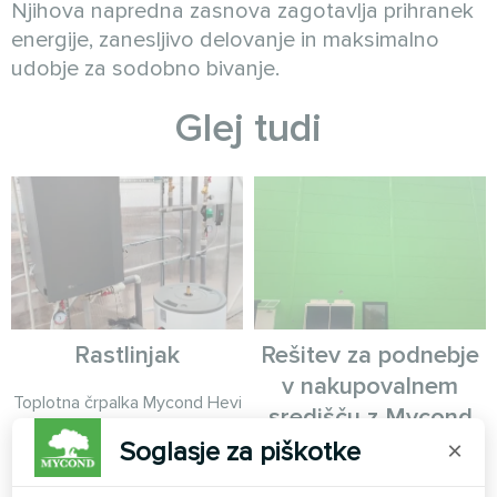
Njihova napredna zasnova zagotavlja prihranek
energije, zanesljivo delovanje in maksimalno
udobje za sodobno bivanje.
Glej tudi
Rastlinjak
Rešitev za podnebje
v nakupovalnem
Toplotna črpalka Mycond Hevi
središču z Mycond
MHS N18 HH
modularno toplotno
Soglasje za piškotke
×
črpalko