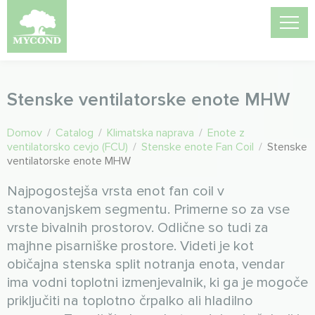
Stenske ventilatorske enote MHW
Domov
/
Catalog
/
Klimatska naprava
/
Enote z
ventilatorsko cevjo (FCU)
/
Stenske enote Fan Coil
/
Stenske
ventilatorske enote MHW
Najpogostejša vrsta enot fan coil v
stanovanjskem segmentu. Primerne so za vse
vrste bivalnih prostorov. Odlične so tudi za
majhne pisarniške prostore. Videti je kot
običajna stenska split notranja enota, vendar
ima vodni toplotni izmenjevalnik, ki ga je mogoče
priključiti na toplotno črpalko ali hladilno