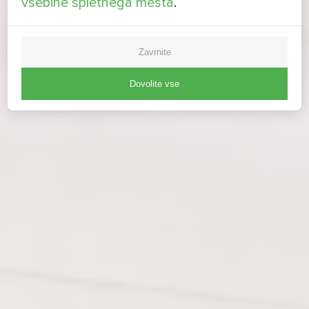
vsebine spletnega mesta
.
Zavrnite
Dovolite vse