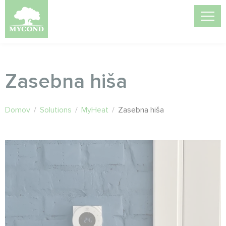
Zasebna hiša
Domov
/
Solutions
/
MyHeat
/
Zasebna hiša