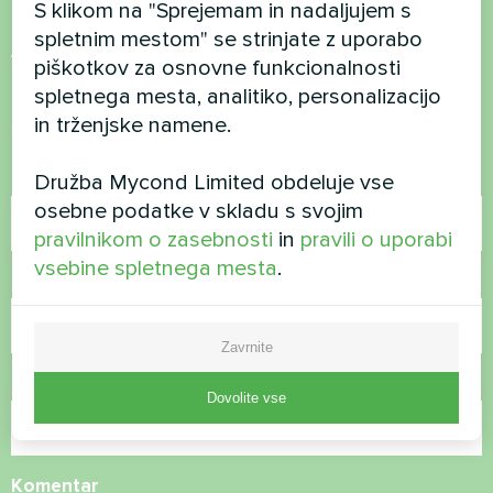
S klikom na "Sprejemam in nadaljujem s
Želite kupiti ali imate
spletnim mestom" se strinjate z uporabo
vprašanja?
piškotkov za osnovne funkcionalnosti
spletnega mesta, analitiko, personalizacijo
Stopite v stik z nami in pomagali vam bomo
in trženjske namene.
Ime
Družba Mycond Limited obdeluje vse
osebne podatke v skladu s svojim
pravilnikom o zasebnosti
in
pravili o uporabi
vsebine spletnega mesta
.
Telefonska številka
Zavrnite
E-pošta
Dovolite vse
Komentar