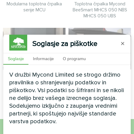
Modularna toplotna črpalka
Toplotna črpalka Mycond
serije MCU
BeeSmart MHCS 050 NBS
MHCS 050 UBS
Soglasje za piškotke
×
Soglasje
Informacije
O programu
V družbi Mycond Limited se strogo držimo
Apartma
Planetarij
pravilnika o shranjevanju podatkov in
Splitska toplotna črpalka Artic
Split toplotna črpalka Artic
piškotkov. Vsi podatki so šifrirani in se nikoli
Home serije Basic
Home Smart
ne delijo brez vašega izrecnega soglasja.
Sodelujemo izključno z zaupanja vrednimi
partnerji, ki spoštujejo najvišje standarde
varstva podatkov.