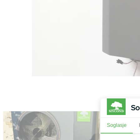
So
Soglasje