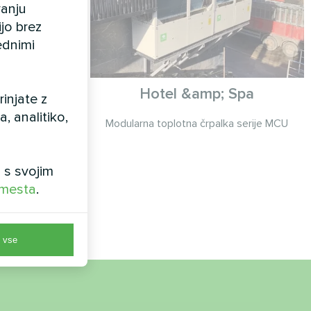
vanju
ijo brez
ednimi
 na strehi
Hotel &amp; Spa
injate z
 toplotno
 analitiko,
Modularna toplotna črpalka serije MCU
eeSmart v
 s svojim
aneli na strehi
 mesta
.
aksimalno
nost.
e vse