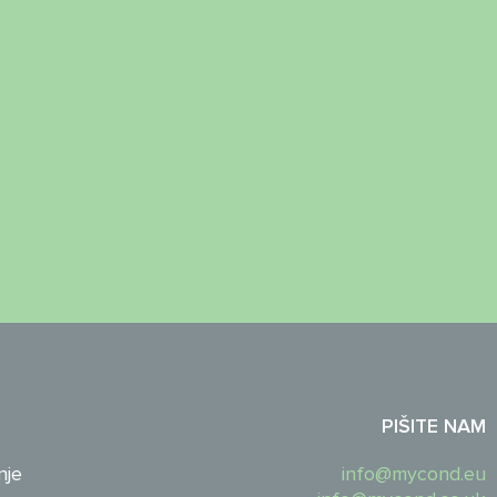
PIŠITE NAM
nje
info@mycond.eu