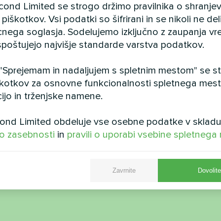
cond Limited se strogo držimo pravilnika o shranje
piškotkov. Vsi podatki so šifrirani in se nikoli ne del
cnega soglasja. Sodelujemo izključno z zaupanja vr
i spoštujejo najvišje standarde varstva podatkov.
Zasebna hiša
Komerčna namestitev
 "Sprejemam in nadaljujem s spletnim mestom" se str
z Mycond BeeSmart
kotkov za osnovne funkcionalnosti spletnega mesta,
otna črpalka Artic Home serije
črpalko
ijo in trženjske namene.
Basic
Serija toplotnih črpalk B
nd Limited obdeluje vse osebne podatke v skladu
kombinaciji s fotovoltaičnimi p
 o zasebnosti
in
pravili o uporabi vsebine spletnega
komercialne stavbe za m
energetsko neodvis
Zavrnite
Dovolit