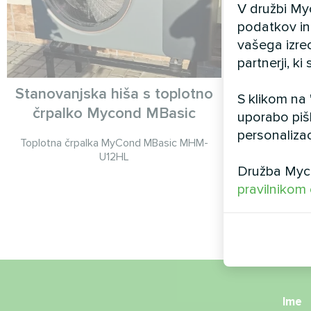
V družbi My
podatkov in 
vašega izre
partnerji, k
Stanovanjska hiša s toplotno
S klikom na
črpalko Mycond MBasic
uporabo piš
Splitska topl
personalizac
Toplotna črpalka MyCond MBasic MHM-
U12HL
Družba Myco
pravilnikom
Ime