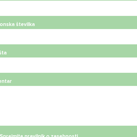
onska številka
šta
ntar
Sprejmite
pravilnik o zasebnosti