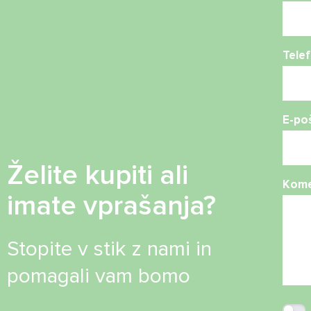
Telef
E-po
Želite kupiti ali
Kome
imate vprašanja?
Stopite v stik z nami in
pomagali vam bomo