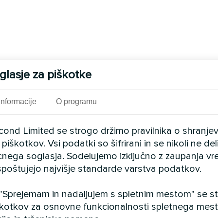
glasje za piškotke
Informacije
O programu
cond Limited se strogo držimo pravilnika o shranje
piškotkov. Vsi podatki so šifrirani in se nikoli ne del
cnega soglasja. Sodelujemo izključno z zaupanja vr
i spoštujejo najvišje standarde varstva podatkov.
 "Sprejemam in nadaljujem s spletnim mestom" se str
kotkov za osnovne funkcionalnosti spletnega mesta,