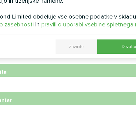
ijo in trženjske namene.
nd Limited obdeluje vse osebne podatke v skladu
 o zasebnosti
in
pravili o uporabi vsebine spletnega
onska številka
Zavrnite
Dovolit
šta
ntar