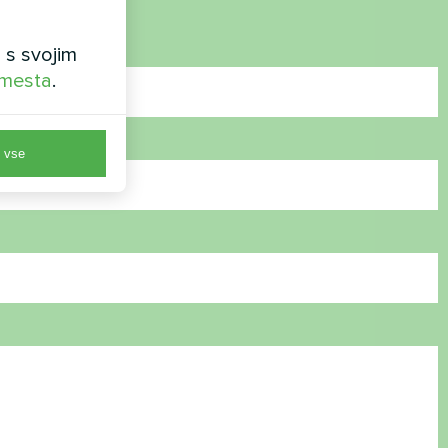
 s svojim
 mesta
.
e vse