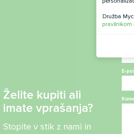
personalizac
Ime
Družba Myco
pravilnikom
Telef
E-po
Želite kupiti ali
Kome
imate vprašanja?
Stopite v stik z nami in