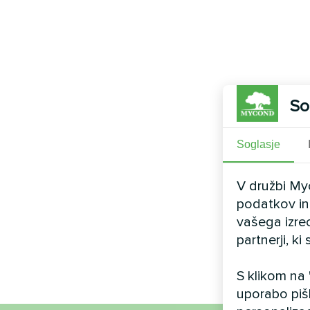
So
Soglasje
V družbi My
podatkov in 
vašega izre
partnerji, k
S klikom na
uporabo piš