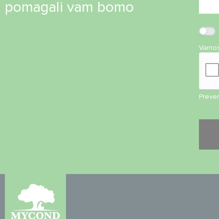
pomagali vam bomo
Varno
Preveri