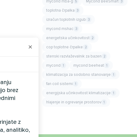
mycond mba-g
Mycond BeeSmart
5
3
toplotna črpalka
3
izračun toplotnih izgub
3
mycond mshac
3
energetska učinkovitost
2
×
cop toplotne črpalke
2
stenski razvlaževalnik za bazen
2
mycond
mycond beeheat
1
1
klimatizacija za sodobno stanovanje
1
vanju
fan coil sistemi
1
ijo brez
energijska učinkovitost klimatizacije
1
ednimi
hlajenje in ogrevanje prostorov
1
injate z
 analitiko,