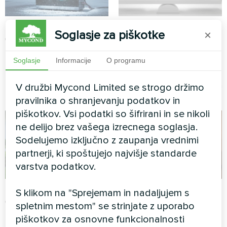
Mycond
25.10.2025
Mycond
22.10.2025
Soglasje za piškotke
×
Toplotne črpalke
Toplotne črpalke
Kako deluje toplotna
Monoblok ali split-
Soglasje
Informacije
O programu
črpalka zrak-voda:
sistem: tehnične razlike
popoln tehnični vodič
toplotnih črpalk in
kriteriji izbire za vaš dom
V družbi Mycond Limited se strogo držimo
pravilnika o shranjevanju podatkov in
piškotkov. Vsi podatki so šifrirani in se nikoli
ne delijo brez vašega izrecnega soglasja.
Sodelujemo izključno z zaupanja vrednimi
partnerji, ki spoštujejo najvišje standarde
varstva podatkov.
Mycond
20.10.2025
Mycond
20.10.2025
S klikom na "Sprejemam in nadaljujem s
Toplotne črpalke
Toplotne črpalke
spletnim mestom" se strinjate z uporabo
Toplotna črpalka proti
Toplotna črpalka
piškotkov za osnovne funkcionalnosti
plinskemu kotlu:
BeeSmart: varčno