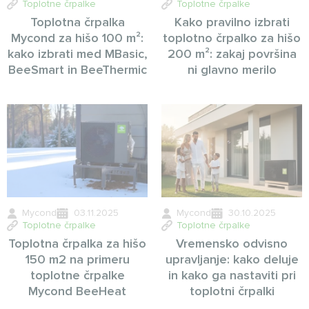
Toplotne črpalke
Toplotne črpalke
Toplotna črpalka
Kako pravilno izbrati
Mycond za hišo 100 m²:
toplotno črpalko za hišo
kako izbrati med MBasic,
200 m²: zakaj površina
BeeSmart in BeeThermic
ni glavno merilo
Mycond
03.11.2025
Mycond
30.10.2025
Toplotne črpalke
Toplotne črpalke
Toplotna črpalka za hišo
Vremensko odvisno
150 m2 na primeru
upravljanje: kako deluje
toplotne črpalke
in kako ga nastaviti pri
Mycond BeeHeat
toplotni črpalki