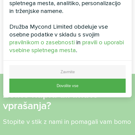
spletnega mesta, analitiko, personalizacijo
tehnična primerjava
ogrevanje in hlajenje
in trženjske namene.
ogrevalnih sistemov
stanovanja s fancoili
Družba Mycond Limited obdeluje vse
osebne podatke v skladu s svojim
1
2
3
pravilnikom o zasebnosti
in
pravili o uporabi
vsebine spletnega mesta
.
Zavrnite
Dovolite vse
Želite kupiti ali imate
vprašanja?
Stopite v stik z nami in pomagali vam bomo