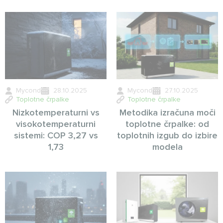
Mycond
28.10.2025
Mycond
27.10.2025
Toplotne črpalke
Toplotne črpalke
Nizkotemperaturni vs
Metodika izračuna moči
visokotemperaturni
toplotne črpalke: od
sistemi: COP 3,27 vs
toplotnih izgub do izbire
1,73
modela