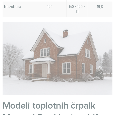
Neizolirana
120
150 × 120 ×
19,8
1,1
Modeli toplotnih črpalk