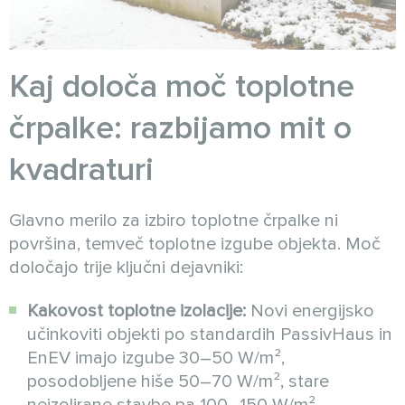
Kaj določa moč toplotne
črpalke: razbijamo mit o
kvadraturi
Glavno merilo za izbiro toplotne črpalke ni
površina, temveč toplotne izgube objekta. Moč
določajo trije ključni dejavniki:
Kakovost toplotne izolacije:
Novi energijsko
učinkoviti objekti po standardih PassivHaus in
EnEV imajo izgube 30–50 W/m²,
posodobljene hiše 50–70 W/m², stare
neizolirane stavbe pa 100–150 W/m².