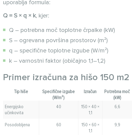
uporablja formula:
Q = S × q × k
, kjer:
Q – potrebna moč toplotne črpalke (kW)
S – ogrevana površina prostorov (m²)
q – specifične toplotne izgube (W/m²)
k – varnostni faktor (običajno 1,1–1,2)
Primer izračuna za hišo 150 m2
Tip hiše
Specifične izgube
Izračun
Potrebna moč
(W/m²)
(kW)
Energijsko
40
150 × 40 ×
6,6
učinkovita
1,1
Posodobljena
60
150 × 60 ×
9,9
1,1