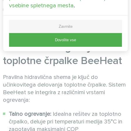
3500–4000 kWh za posodobljeno hišo
vsebine spletnega mesta
.
4000–4500 kWh za slabše izolirano hišo
To je 3–4-krat manj kot pri uporabi plinskega
Zavrnite
kotla za primerljivo hišo.
Dovolite vse
Tehnična integracija
toplotne črpalke BeeHeat
Pravilna hidravlična shema je ključ do
učinkovitega delovanja toplotne črpalke. Sistem
BeeHeat se integrira z različnimi vrstami
ogrevanja:
Talno ogrevanje:
Idealna rešitev za toplotno
črpalko, deluje pri temperaturi medija 35°C in
zagotavlja maksimalni COP