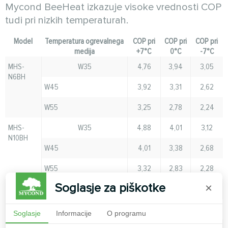
Mycond BeeHeat izkazuje visoke vrednosti COP
tudi pri nizkih temperaturah.
Model
Temperatura ogrevalnega
COP pri
COP pri
COP pri
medija
+7°C
0°C
-7°C
MHS-
W35
4,76
3,94
3,05
N6BH
W45
3,92
3,31
2,62
W55
3,25
2,78
2,24
MHS-
W35
4,88
4,01
3,12
N10BH
W45
4,01
3,38
2,68
W55
3,32
2,83
2,28
Soglasje za piškotke
×
MHS-
W35
4,94
4,07
3,18
N12BH
W45
4,08
3,43
2,73
Soglasje
Informacije
O programu