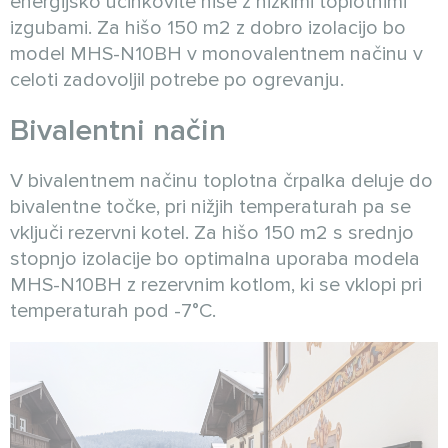
energijsko učinkovite hiše z nizkimi toplotnimi
izgubami. Za hišo 150 m2 z dobro izolacijo bo
model MHS-N10BH v monovalentnem načinu v
celoti zadovoljil potrebe po ogrevanju.
Bivalentni način
V bivalentnem načinu toplotna črpalka deluje do
bivalentne točke, pri nižjih temperaturah pa se
vključi rezervni kotel. Za hišo 150 m2 s srednjo
stopnjo izolacije bo optimalna uporaba modela
MHS-N10BH z rezervnim kotlom, ki se vklopi pri
temperaturah pod -7°C.