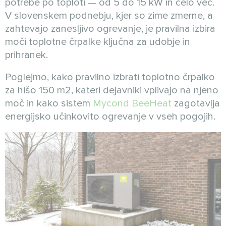
potrebe po toploti — od 5 do 15 kW in celo več.
V slovenskem podnebju, kjer so zime zmerne, a
zahtevajo zanesljivo ogrevanje, je pravilna izbira
moči toplotne črpalke ključna za udobje in
prihranek.
Poglejmo, kako pravilno izbrati toplotno črpalko
za hišo 150 m2, kateri dejavniki vplivajo na njeno
moč in kako sistem
Mycond BeeHeat
zagotavlja
energijsko učinkovito ogrevanje v vseh pogojih.