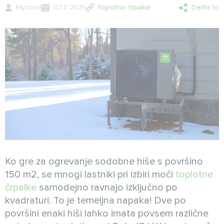
Mycond
03.11.2025
Toplotne črpalke
Delite to
Ko gre za ogrevanje sodobne hiše s površino
150 m2, se mnogi lastniki pri izbiri moči
toplotne
črpalke
samodejno ravnajo izključno po
kvadraturi. To je temeljna napaka! Dve po
površini enaki hiši lahko imata povsem različne