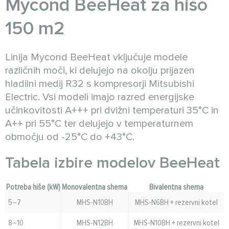
Mycond BeeHeat za hišo
150 m2
Linija Mycond BeeHeat vključuje modele
različnih moči, ki delujejo na okolju prijazen
hladilni medij R32 s kompresorji Mitsubishi
Electric. Vsi modeli imajo razred energijske
učinkovitosti A+++ pri dvižni temperaturi 35°C in
A++ pri 55°C ter delujejo v temperaturnem
območju od -25°C do +43°C.
Tabela izbire modelov BeeHeat
Potreba hiše (kW)
Monovalentna shema
Bivalentna shema
5–7
MHS-N10BH
MHS-N6BH + rezervni kotel
8–10
MHS-N12BH
MHS-N10BH + rezervni kotel