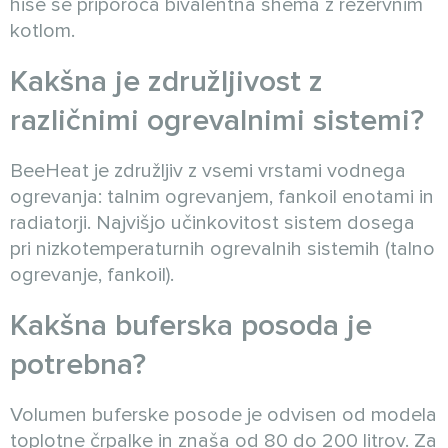
hiše se priporoča bivalentna shema z rezervnim
kotlom.
Kakšna je združljivost z
različnimi ogrevalnimi sistemi?
BeeHeat je združljiv z vsemi vrstami vodnega
ogrevanja: talnim ogrevanjem, fankoil enotami in
radiatorji. Najvišjo učinkovitost sistem dosega
pri nizkotemperaturnih ogrevalnih sistemih (talno
ogrevanje, fankoil).
Kakšna buferska posoda je
potrebna?
Volumen buferske posode je odvisen od modela
toplotne črpalke in znaša od 80 do 200 litrov. Za