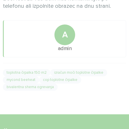
telefonu ali izpolnite obrazec na dnu strani.
A
admin
toplotna črpalka 150 m2
izračun moči toplotne črpalke
mycond beeheat
cop toplotne črpalke
bivalentna shema ogrevanja