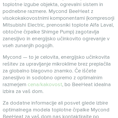
toplotne izgube objekta, ogrevalni sistem in
podnebne razmere. Mycond BeeHeat z
visokokakovostnimi komponentami (kompresorji
Mitsubishi Electric, prenosniki toplote Alfa Laval,
obtočne črpalke Shimge Pump) zagotavlja
zanesljivo in energijsko učinkovito ogrevanje v
vseh zunanjih pogojih.
Mycond — to je celovita, energijsko učinkovita
rešitev za upravljanje mikroklime brez preplačila
za globalno blagovno znamko. Če iščete
zanesljivo in sodobno opremo z optimalnim
razmerjem
cena/kakovost
, bo BeeHeat idealna
izbira za vaš dom.
Za dodatne informacije ali posvet glede izbire
optimalnega modela toplotne črpalke Mycond
BeeHeat za vaš dom nas kontaktirajte po