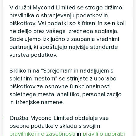
W55
3,36
2,86
2,31
V družbi Mycond Limited se strogo držimo
MHS-
W35
4,97
4,11
3,22
pravilnika o shranjevanju podatkov in
N14BH
piškotkov. Vsi podatki so šifrirani in se nikoli
W45
4,12
3,48
2,77
ne delijo brez vašega izrecnega soglasja.
W55
3,41
2,90
2,34
Sodelujemo izključno z zaupanja vrednimi
partnerji, ki spoštujejo najvišje standarde
Energijska učinkovitost in
varstva podatkov.
prihranek
S klikom na "Sprejemam in nadaljujem s
spletnim mestom" se strinjate z uporabo
piškotkov za osnovne funkcionalnosti
Toplotna črpalka Mycond BeeHeat za hišo 150
spletnega mesta, analitiko, personalizacijo
m2 porabi bistveno manj energije v primerjavi s
in trženjske namene.
plinskega kotla
za primerljivo hišo.
3000–3500 kWh za energijsko učinkovito
Družba Mycond Limited obdeluje vse
hišo
osebne podatke v skladu s svojim
pravilnikom o zasebnosti
in
pravili o uporabi