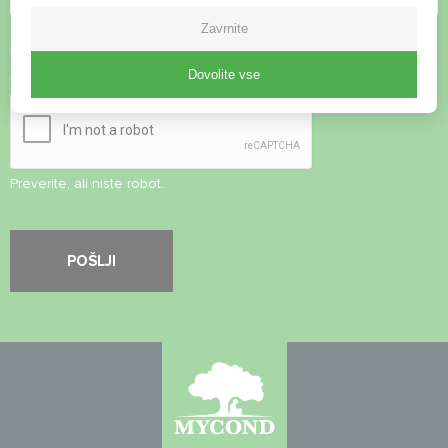
Zavrnite
Sprejmite
pravilnik o zasebnosti
Dovolite vse
Varnostni pregled
*
Preverite, ali niste robot.