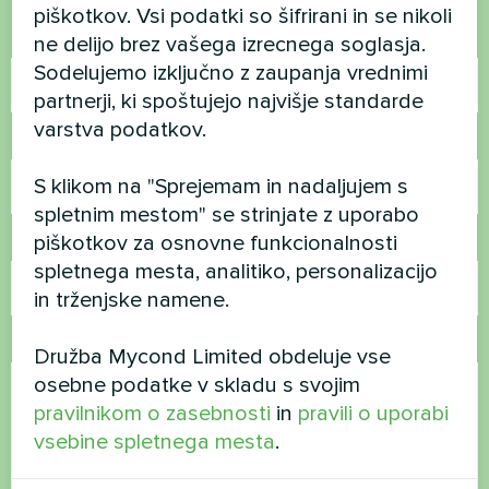
piškotkov. Vsi podatki so šifrirani in se nikoli
Ime
ne delijo brez vašega izrecnega soglasja.
Sodelujemo izključno z zaupanja vrednimi
partnerji, ki spoštujejo najvišje standarde
varstva podatkov.
Telefonska številka
S klikom na "Sprejemam in nadaljujem s
spletnim mestom" se strinjate z uporabo
piškotkov za osnovne funkcionalnosti
E-pošta
spletnega mesta, analitiko, personalizacijo
in trženjske namene.
Komentar
Družba Mycond Limited obdeluje vse
osebne podatke v skladu s svojim
pravilnikom o zasebnosti
in
pravili o uporabi
vsebine spletnega mesta
.