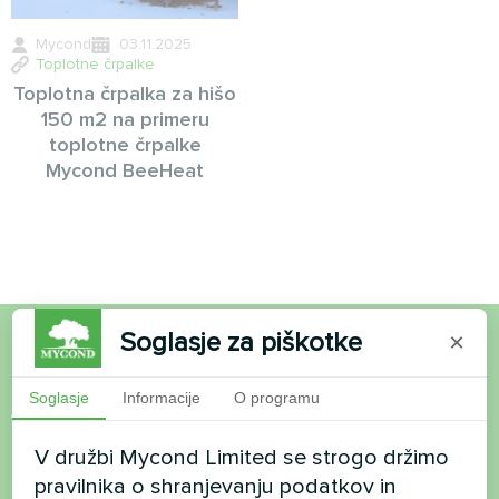
Mycond
03.11.2025
Toplotne črpalke
Toplotna črpalka za hišo
150 m2 na primeru
toplotne črpalke
Mycond BeeHeat
Soglasje za piškotke
×
Želite kupiti ali imate
Soglasje
Informacije
O programu
vprašanja?
V družbi Mycond Limited se strogo držimo
Stopite v stik z nami in pomagali vam bomo
pravilnika o shranjevanju podatkov in