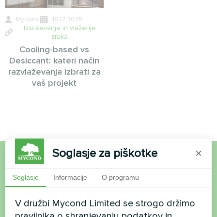
Mycond
18.12.2025
Izsuševanje in vlaženje
zraka
Cooling-based vs
Desiccant: kateri način
razvlaževanja izbrati za
vaš projekt
Soglasje za piškotke
×
Želite kupiti ali imate
Soglasje
Informacije
O programu
vprašanja?
V družbi Mycond Limited se strogo držimo
pravilnika o shranjevanju podatkov in