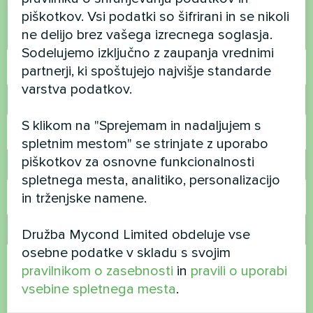
Stopite v stik z nami in pomagali vam bomo
piškotkov. Vsi podatki so šifrirani in se nikoli
ne delijo brez vašega izrecnega soglasja.
Ime
Sodelujemo izključno z zaupanja vrednimi
partnerji, ki spoštujejo najvišje standarde
varstva podatkov.
Telefonska številka
S klikom na "Sprejemam in nadaljujem s
spletnim mestom" se strinjate z uporabo
piškotkov za osnovne funkcionalnosti
E-pošta
spletnega mesta, analitiko, personalizacijo
in trženjske namene.
Družba Mycond Limited obdeluje vse
Komentar
osebne podatke v skladu s svojim
pravilnikom o zasebnosti
in
pravili o uporabi
vsebine spletnega mesta
.