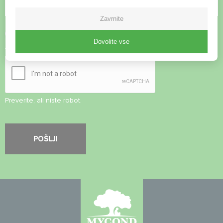
Zavrnite
Sprejmite
pravilnik o zasebnosti
Dovolite vse
Varnostni pregled
*
Preverite, ali niste robot.