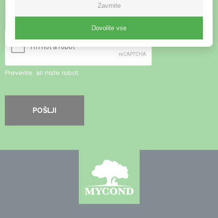
Zavrnite
Sprejmite
pravilnik o zasebnosti
Varnostni pregled
*
Dovolite vse
Preverite, ali niste robot.