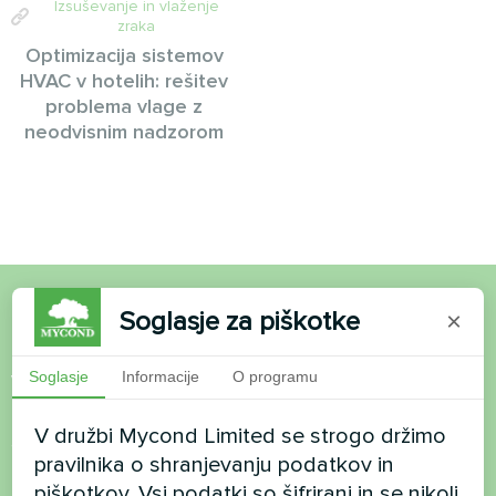
Izsuševanje in vlaženje
zraka
Optimizacija sistemov
HVAC v hotelih: rešitev
problema vlage z
neodvisnim nadzorom
Soglasje za piškotke
×
Želite kupiti ali imate
vprašanja?
Soglasje
Informacije
O programu
V družbi Mycond Limited se strogo držimo
Stopite v stik z nami in pomagali vam bomo
pravilnika o shranjevanju podatkov in
piškotkov. Vsi podatki so šifrirani in se nikoli