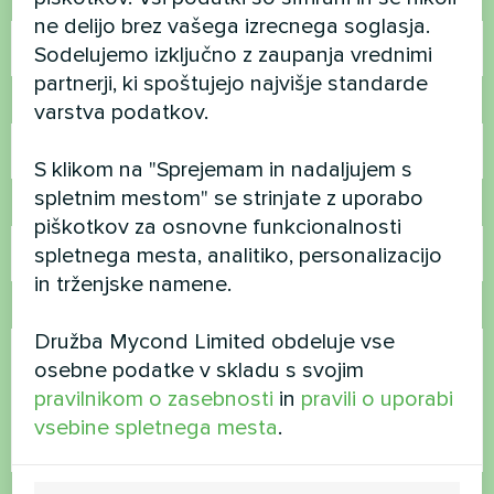
Ime
ne delijo brez vašega izrecnega soglasja.
Sodelujemo izključno z zaupanja vrednimi
partnerji, ki spoštujejo najvišje standarde
Telefonska številka
varstva podatkov.
S klikom na "Sprejemam in nadaljujem s
spletnim mestom" se strinjate z uporabo
E-pošta
piškotkov za osnovne funkcionalnosti
spletnega mesta, analitiko, personalizacijo
in trženjske namene.
Komentar
Družba Mycond Limited obdeluje vse
osebne podatke v skladu s svojim
pravilnikom o zasebnosti
in
pravili o uporabi
vsebine spletnega mesta
.