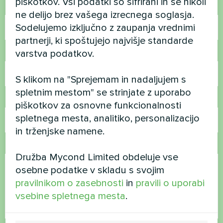
piškotkov. Vsi podatki so šifrirani in se nikoli
Ime
ne delijo brez vašega izrecnega soglasja.
Sodelujemo izključno z zaupanja vrednimi
partnerji, ki spoštujejo najvišje standarde
varstva podatkov.
Telefonska številka
S klikom na "Sprejemam in nadaljujem s
spletnim mestom" se strinjate z uporabo
E-pošta
piškotkov za osnovne funkcionalnosti
spletnega mesta, analitiko, personalizacijo
in trženjske namene.
Komentar
Družba Mycond Limited obdeluje vse
osebne podatke v skladu s svojim
pravilnikom o zasebnosti
in
pravili o uporabi
vsebine spletnega mesta
.