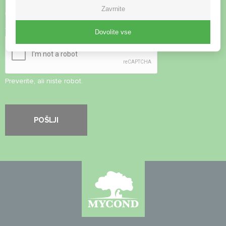
Zavrnite
Sprejmite
pravilnik o zasebnosti
Varnostni pregled
*
Dovolite vse
Preverite, ali niste robot.