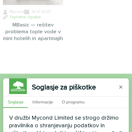
Mycond
16.10.2025
Toplotne črpalke
MBasic — rešitev
problema tople vode v
mini hotelih in apartmajih
Soglasje za piškotke
×
Želite kupiti ali imate
vprašanja?
Soglasje
Informacije
O programu
V družbi Mycond Limited se strogo držimo
Stopite v stik z nami in pomagali vam bomo
pravilnika o shranjevanju podatkov in