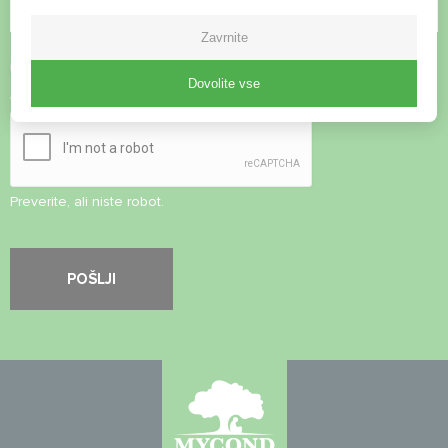
Zavrnite
Sprejmite
pravilnik o zasebnosti
Dovolite vse
Varnostni pregled
*
Preverite, ali niste robot.