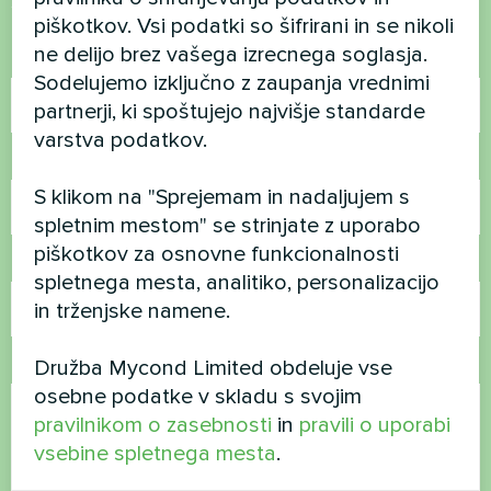
Stopite v stik z nami in pomagali vam bomo
piškotkov. Vsi podatki so šifrirani in se nikoli
ne delijo brez vašega izrecnega soglasja.
Ime
Sodelujemo izključno z zaupanja vrednimi
partnerji, ki spoštujejo najvišje standarde
varstva podatkov.
Telefonska številka
S klikom na "Sprejemam in nadaljujem s
spletnim mestom" se strinjate z uporabo
piškotkov za osnovne funkcionalnosti
E-pošta
spletnega mesta, analitiko, personalizacijo
in trženjske namene.
Družba Mycond Limited obdeluje vse
Komentar
osebne podatke v skladu s svojim
pravilnikom o zasebnosti
in
pravili o uporabi
vsebine spletnega mesta
.