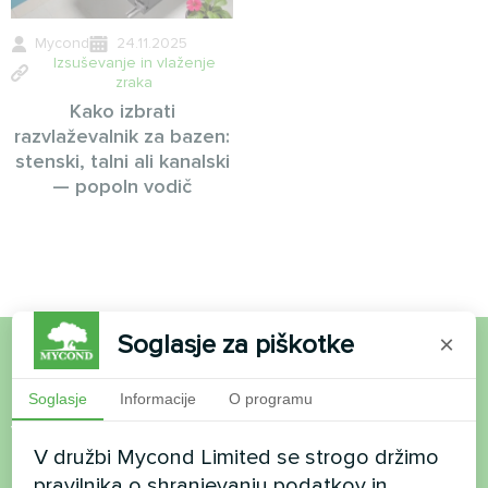
Mycond
24.11.2025
Izsuševanje in vlaženje
zraka
Kako izbrati
razvlaževalnik za bazen:
stenski, talni ali kanalski
— popoln vodič
Soglasje za piškotke
×
Želite kupiti ali imate
Soglasje
Informacije
O programu
vprašanja?
V družbi Mycond Limited se strogo držimo
pravilnika o shranjevanju podatkov in