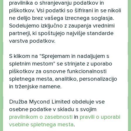
pravilnika o shranjevanju podatkov in
Stopite v stik z nami in pomagali vam bomo
piškotkov. Vsi podatki so šifrirani in se nikoli
ne delijo brez vašega izrecnega soglasja.
Ime
Sodelujemo izključno z zaupanja vrednimi
partnerji, ki spoštujejo najvišje standarde
varstva podatkov.
Telefonska številka
S klikom na "Sprejemam in nadaljujem s
spletnim mestom" se strinjate z uporabo
piškotkov za osnovne funkcionalnosti
E-pošta
spletnega mesta, analitiko, personalizacijo
in trženjske namene.
Družba Mycond Limited obdeluje vse
Komentar
osebne podatke v skladu s svojim
pravilnikom o zasebnosti
in
pravili o uporabi
vsebine spletnega mesta
.