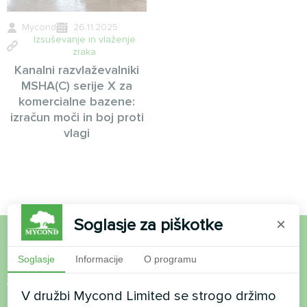
Mycond
26.11.2025
Izsuševanje in vlaženje
zraka
Kanalni razvlaževalniki
MSHA(C) serije X za
komercialne bazene:
izračun moči in boj proti
vlagi
Soglasje za piškotke
×
Želite kupiti ali imate
Soglasje
Informacije
O programu
vprašanja?
V družbi Mycond Limited se strogo držimo