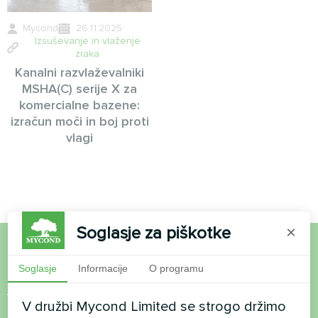
Mycond
26.11.2025
Izsuševanje in vlaženje
zraka
Kanalni razvlaževalniki
MSHA(C) serije X za
komercialne bazene:
izračun moči in boj proti
vlagi
Soglasje za piškotke
×
Želite kupiti ali imate
Soglasje
Informacije
O programu
vprašanja?
V družbi Mycond Limited se strogo držimo