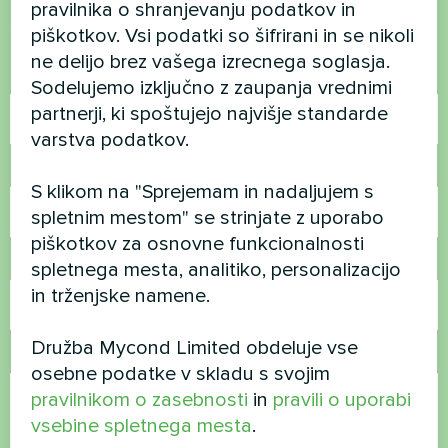
pravilnika o shranjevanju podatkov in
Stopite v stik z nami in pomagali vam bomo
piškotkov. Vsi podatki so šifrirani in se nikoli
ne delijo brez vašega izrecnega soglasja.
Ime
Sodelujemo izključno z zaupanja vrednimi
partnerji, ki spoštujejo najvišje standarde
varstva podatkov.
Telefonska številka
S klikom na "Sprejemam in nadaljujem s
spletnim mestom" se strinjate z uporabo
piškotkov za osnovne funkcionalnosti
E-pošta
spletnega mesta, analitiko, personalizacijo
in trženjske namene.
Družba Mycond Limited obdeluje vse
Komentar
osebne podatke v skladu s svojim
pravilnikom o zasebnosti
in
pravili o uporabi
vsebine spletnega mesta
.