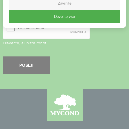
Zavrnite
Sprejmite
pravilnik o zasebnosti
Varnostni pregled
*
Dovolite vse
Preverite, ali niste robot.