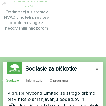
Izsuševanje in vlaženje
zraka
Optimizacija sistemov
HVAC v hotelih: rešitev
problema vlage z
neodvisnim nadzorom
Soglasje za piškotke
×
Želite kupiti ali imate
vprašanja?
Soglasje
Informacije
O programu
V družbi Mycond Limited se strogo držimo
Stopite v stik z nami in pomagali vam bomo
pravilnika o shranjevanju podatkov in
piškotkov. Vsi podatki so šifrirani in se nikoli