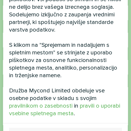
Ime
ne delijo brez vašega izrecnega soglasja.
Sodelujemo izključno z zaupanja vrednimi
partnerji, ki spoštujejo najvišje standarde
Telefonska številka
varstva podatkov.
S klikom na "Sprejemam in nadaljujem s
spletnim mestom" se strinjate z uporabo
E-pošta
piškotkov za osnovne funkcionalnosti
spletnega mesta, analitiko, personalizacijo
in trženjske namene.
Komentar
Družba Mycond Limited obdeluje vse
osebne podatke v skladu s svojim
pravilnikom o zasebnosti
in
pravili o uporabi
vsebine spletnega mesta
.