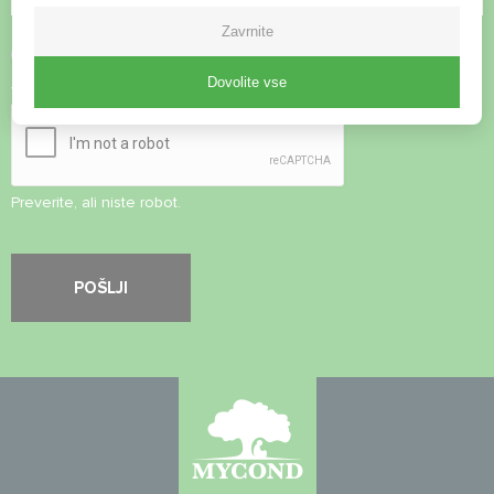
Zavrnite
Sprejmite
pravilnik o zasebnosti
Dovolite vse
Varnostni pregled
*
Preverite, ali niste robot.