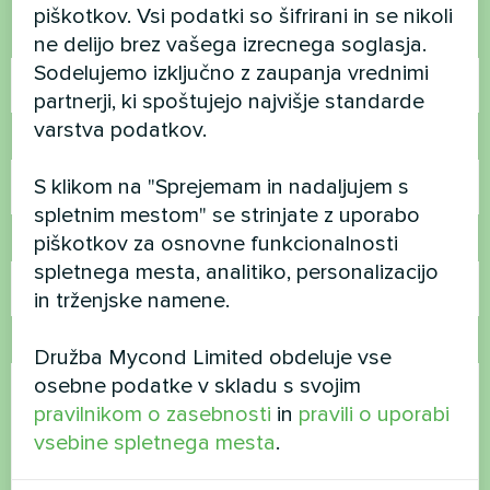
piškotkov. Vsi podatki so šifrirani in se nikoli
Ime
ne delijo brez vašega izrecnega soglasja.
Sodelujemo izključno z zaupanja vrednimi
partnerji, ki spoštujejo najvišje standarde
varstva podatkov.
Telefonska številka
S klikom na "Sprejemam in nadaljujem s
spletnim mestom" se strinjate z uporabo
piškotkov za osnovne funkcionalnosti
E-pošta
spletnega mesta, analitiko, personalizacijo
in trženjske namene.
Komentar
Družba Mycond Limited obdeluje vse
osebne podatke v skladu s svojim
pravilnikom o zasebnosti
in
pravili o uporabi
vsebine spletnega mesta
.