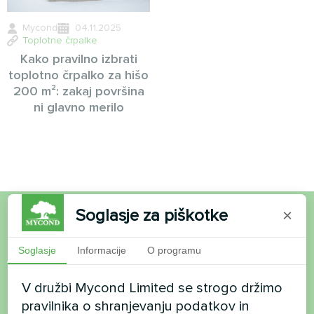
Mycond
04.11.2025
Toplotne črpalke
Kako pravilno izbrati
toplotno črpalko za hišo
200 m²: zakaj površina
ni glavno merilo
Soglasje za piškotke
×
Želite kupiti ali imate
Soglasje
Informacije
O programu
vprašanja?
V družbi Mycond Limited se strogo držimo
Stopite v stik z nami in pomagali vam bomo
pravilnika o shranjevanju podatkov in