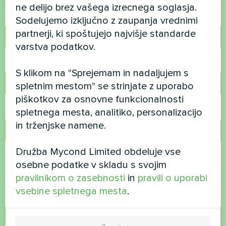
ne delijo brez vašega izrecnega soglasja.
Sodelujemo izključno z zaupanja vrednimi
partnerji, ki spoštujejo najvišje standarde
Telefonska številka
varstva podatkov.
S klikom na "Sprejemam in nadaljujem s
spletnim mestom" se strinjate z uporabo
E-pošta
piškotkov za osnovne funkcionalnosti
spletnega mesta, analitiko, personalizacijo
in trženjske namene.
Komentar
Družba Mycond Limited obdeluje vse
osebne podatke v skladu s svojim
pravilnikom o zasebnosti
in
pravili o uporabi
vsebine spletnega mesta
.
Sprejmite
pravilnik o zasebnosti