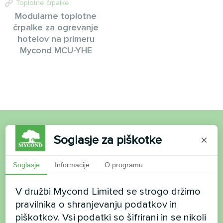
Toplotne črpalke
Modularne toplotne
črpalke za ogrevanje
hotelov na primeru
Mycond MCU-YHE
Soglasje za piškotke
×
Želite kupiti ali imate
vprašanja?
Soglasje
Informacije
O programu
Stopite v stik z nami in pomagali vam bomo
V družbi Mycond Limited se strogo držimo
pravilnika o shranjevanju podatkov in
Ime
piškotkov. Vsi podatki so šifrirani in se nikoli