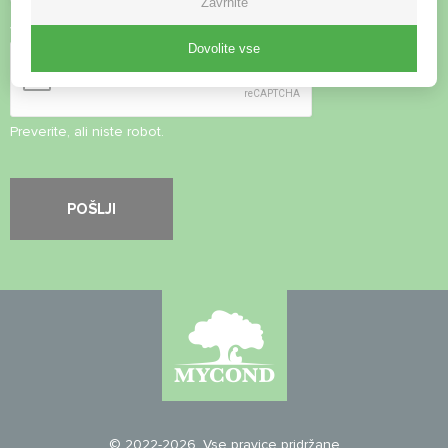
Zavrnite
Varnostni pregled
*
Dovolite vse
Preverite, ali niste robot.
© 2022-2026. Vse pravice pridržane