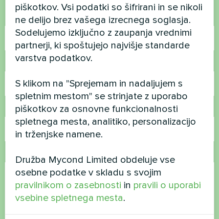
piškotkov. Vsi podatki so šifrirani in se nikoli
Ime
ne delijo brez vašega izrecnega soglasja.
Sodelujemo izključno z zaupanja vrednimi
partnerji, ki spoštujejo najvišje standarde
varstva podatkov.
Telefonska številka
S klikom na "Sprejemam in nadaljujem s
spletnim mestom" se strinjate z uporabo
piškotkov za osnovne funkcionalnosti
E-pošta
spletnega mesta, analitiko, personalizacijo
in trženjske namene.
Komentar
Družba Mycond Limited obdeluje vse
osebne podatke v skladu s svojim
pravilnikom o zasebnosti
in
pravili o uporabi
vsebine spletnega mesta
.