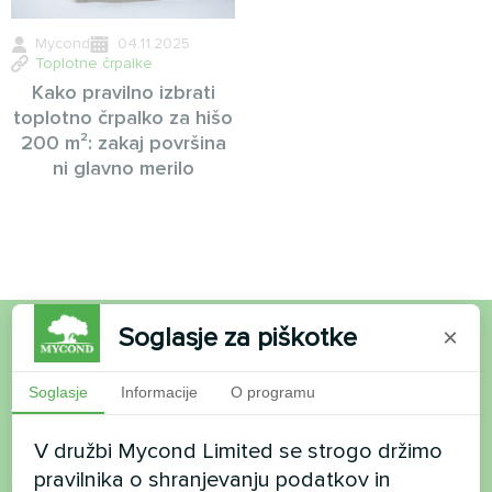
Mycond
04.11.2025
Toplotne črpalke
Kako pravilno izbrati
toplotno črpalko za hišo
200 m²: zakaj površina
ni glavno merilo
Soglasje za piškotke
×
Želite kupiti ali imate
Soglasje
Informacije
O programu
vprašanja?
V družbi Mycond Limited se strogo držimo
Stopite v stik z nami in pomagali vam bomo
pravilnika o shranjevanju podatkov in