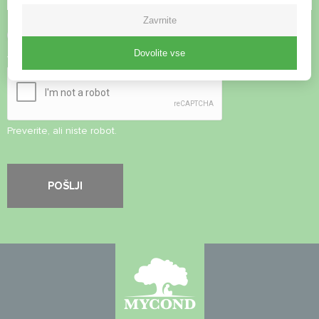
Zavrnite
Sprejmite
pravilnik o zasebnosti
Dovolite vse
Varnostni pregled
*
Preverite, ali niste robot.