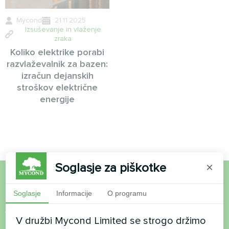
Mycond
21.11.2025
Izsuševanje in vlaženje
zraka
Koliko elektrike porabi
razvlaževalnik za bazen:
izračun dejanskih
stroškov električne
energije
Soglasje za piškotke
×
Želite kupiti ali imate
Soglasje
Informacije
O programu
vprašanja?
V družbi Mycond Limited se strogo držimo