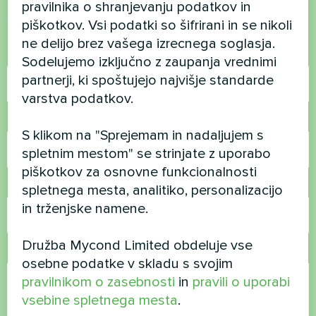
pravilnika o shranjevanju podatkov in
Stopite v stik z nami in pomagali vam bomo
piškotkov. Vsi podatki so šifrirani in se nikoli
ne delijo brez vašega izrecnega soglasja.
Ime
Sodelujemo izključno z zaupanja vrednimi
partnerji, ki spoštujejo najvišje standarde
varstva podatkov.
Telefonska številka
S klikom na "Sprejemam in nadaljujem s
spletnim mestom" se strinjate z uporabo
piškotkov za osnovne funkcionalnosti
E-pošta
spletnega mesta, analitiko, personalizacijo
in trženjske namene.
Družba Mycond Limited obdeluje vse
Komentar
osebne podatke v skladu s svojim
pravilnikom o zasebnosti
in
pravili o uporabi
vsebine spletnega mesta
.