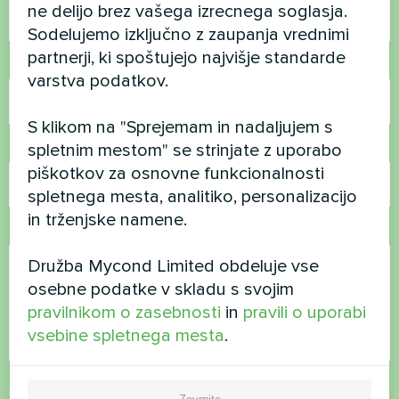
ne delijo brez vašega izrecnega soglasja.
Sodelujemo izključno z zaupanja vrednimi
partnerji, ki spoštujejo najvišje standarde
Telefonska številka
varstva podatkov.
S klikom na "Sprejemam in nadaljujem s
E-pošta
spletnim mestom" se strinjate z uporabo
piškotkov za osnovne funkcionalnosti
spletnega mesta, analitiko, personalizacijo
in trženjske namene.
Komentar
Družba Mycond Limited obdeluje vse
osebne podatke v skladu s svojim
pravilnikom o zasebnosti
in
pravili o uporabi
vsebine spletnega mesta
.
Sprejmite
pravilnik o zasebnosti