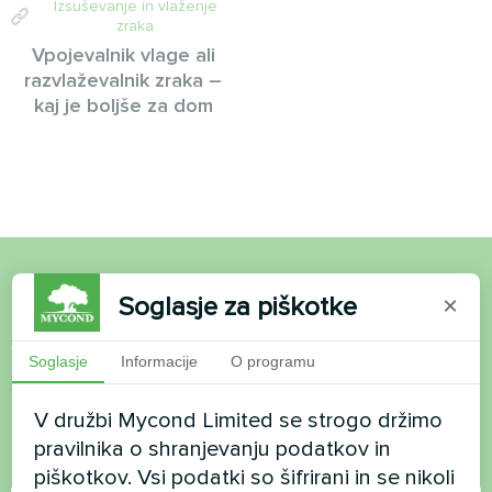
Izsuševanje in vlaženje
zraka
Vpojevalnik vlage ali
razvlaževalnik zraka –
kaj je boljše za dom
Želite kupiti ali imate
Soglasje za piškotke
×
vprašanja?
Soglasje
Informacije
O programu
Stopite v stik z nami in pomagali vam bomo
V družbi Mycond Limited se strogo držimo
pravilnika o shranjevanju podatkov in
Ime
piškotkov. Vsi podatki so šifrirani in se nikoli