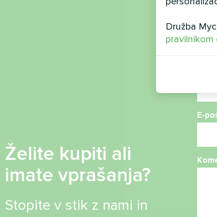
personalizac
Ime
Družba Myco
pravilnikom
Telef
E-po
Želite kupiti ali
Kome
imate vprašanja?
Stopite v stik z nami in