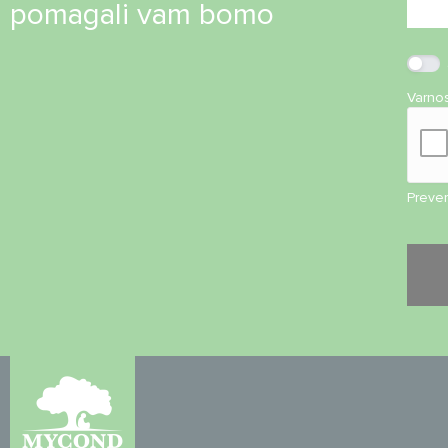
pomagali vam bomo
Varno
Preveri