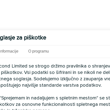
glasje za piškotke
Informacije
O programu
cond Limited se strogo držimo pravilnika o shranje
piškotkov. Vsi podatki so šifrirani in se nikoli ne del
cnega soglasja. Sodelujemo izključno z zaupanja vr
i spoštujejo najvišje standarde varstva podatkov.
 "Sprejemam in nadaljujem s spletnim mestom" se str
kotkov za osnovne funkcionalnosti spletnega mesta,