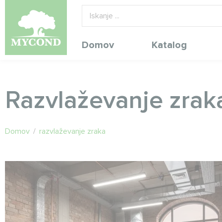
Domov
Katalog
Razvlaževanje zrak
Domov
/
razvlaževanje zraka