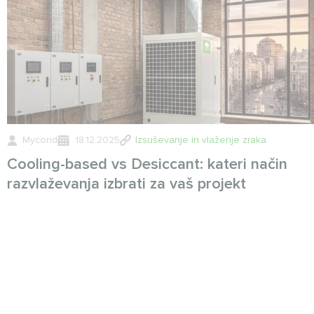
Mycond
18.12.2025
Izsuševanje in vlaženje zraka
Cooling-based vs Desiccant: kateri način
razvlaževanja izbrati za vaš projekt