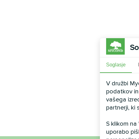
So
Soglasje
V družbi My
podatkov in 
vašega izre
partnerji, k
S klikom na
uporabo piš