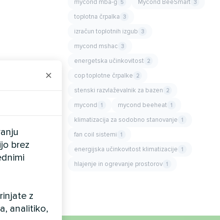
mycond mba-g
Mycond BeeSmart
5
3
toplotna črpalka
3
izračun toplotnih izgub
3
mycond mshac
3
energetska učinkovitost
2
×
cop toplotne črpalke
2
stenski razvlaževalnik za bazen
2
mycond
mycond beeheat
1
1
klimatizacija za sodobno stanovanje
1
vanju
fan coil sistemi
1
ijo brez
energijska učinkovitost klimatizacije
1
ednimi
hlajenje in ogrevanje prostorov
1
injate z
 analitiko,