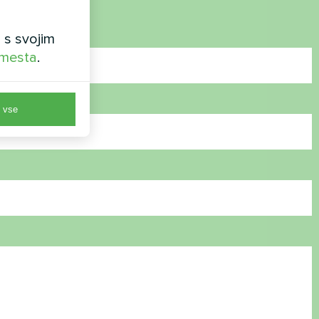
 s svojim
 mesta
.
e vse