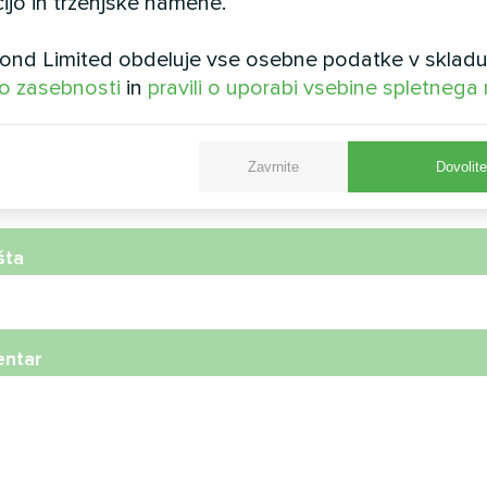
ijo in trženjske namene.
nd Limited obdeluje vse osebne podatke v skladu
 o zasebnosti
in
pravili o uporabi vsebine spletnega
onska številka
Zavrnite
Dovolit
šta
ntar