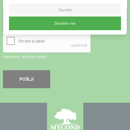
Zavrnite
Sprejmite
pravilnik o zasebnosti
Dovolite vse
Varnostni pregled
*
Preverite, ali niste robot.