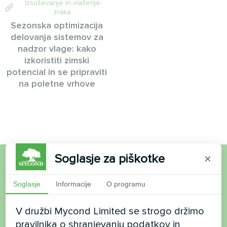
Izsuševanje in vlaženje
zraka
Sezonska optimizacija
delovanja sistemov za
nadzor vlage: kako
izkoristiti zimski
potencial in se pripraviti
na poletne vrhove
Soglasje za piškotke
×
Želite kupiti ali imate
Soglasje
Informacije
O programu
vprašanja?
V družbi Mycond Limited se strogo držimo
pravilnika o shranjevanju podatkov in
Stopite v stik z nami in pomagali vam bomo