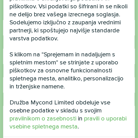
piškotkov. Vsi podatki so šifrirani in se nikoli
ne delijo brez vašega izrecnega soglasja.
Ime
Sodelujemo izključno z zaupanja vrednimi
partnerji, ki spoštujejo najvišje standarde
varstva podatkov.
Telefonska številka
S klikom na "Sprejemam in nadaljujem s
spletnim mestom" se strinjate z uporabo
piškotkov za osnovne funkcionalnosti
E-pošta
spletnega mesta, analitiko, personalizacijo
in trženjske namene.
Komentar
Družba Mycond Limited obdeluje vse
osebne podatke v skladu s svojim
pravilnikom o zasebnosti
in
pravili o uporabi
vsebine spletnega mesta
.