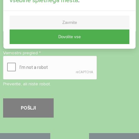
vsebine spletnega mesta
.
Zavrnite
Dovolite vse
Sprejmite
pravilnik o zasebnosti
Varnostni pregled
*
Preverite, ali niste robot.