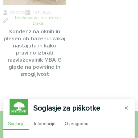
Mycond
13.11.2025
Izsuševanje in vlaženje
zraka
Kondenz na oknih in
plesen ob bazenu: zakaj
nastajata in kako
pravilno izbrati
razvlaževalnik MBA-G
glede na površino in
zmogljivost
Soglasje za piškotke
×
Soglasje
Informacije
O programu
Želite kupiti ali imate