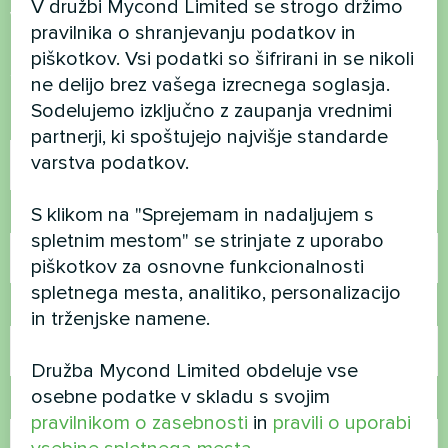
V družbi Mycond Limited se strogo držimo
vprašanja?
pravilnika o shranjevanju podatkov in
piškotkov. Vsi podatki so šifrirani in se nikoli
Stopite v stik z nami in pomagali vam bomo
ne delijo brez vašega izrecnega soglasja.
Sodelujemo izključno z zaupanja vrednimi
Ime
partnerji, ki spoštujejo najvišje standarde
varstva podatkov.
S klikom na "Sprejemam in nadaljujem s
Telefonska številka
spletnim mestom" se strinjate z uporabo
piškotkov za osnovne funkcionalnosti
spletnega mesta, analitiko, personalizacijo
E-pošta
in trženjske namene.
Družba Mycond Limited obdeluje vse
osebne podatke v skladu s svojim
Komentar
pravilnikom o zasebnosti
in
pravili o uporabi