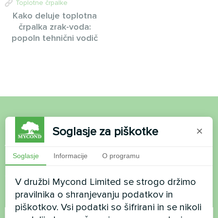
Toplotne črpalke
Kako deluje toplotna
črpalka zrak-voda:
popoln tehnični vodič
Želite kupiti ali imate
Soglasje za piškotke
×
vprašanja?
Soglasje
Informacije
O programu
Stopite v stik z nami in pomagali vam bomo
V družbi Mycond Limited se strogo držimo
pravilnika o shranjevanju podatkov in
Ime
piškotkov. Vsi podatki so šifrirani in se nikoli