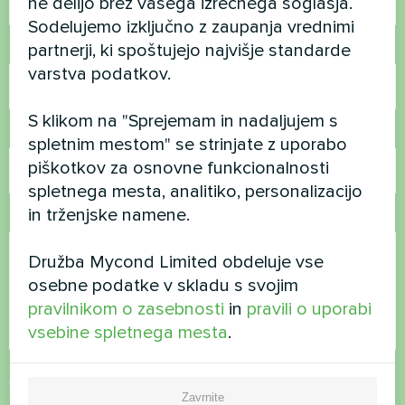
ne delijo brez vašega izrecnega soglasja.
Sodelujemo izključno z zaupanja vrednimi
partnerji, ki spoštujejo najvišje standarde
Telefonska številka
varstva podatkov.
S klikom na "Sprejemam in nadaljujem s
E-pošta
spletnim mestom" se strinjate z uporabo
piškotkov za osnovne funkcionalnosti
spletnega mesta, analitiko, personalizacijo
in trženjske namene.
Komentar
Družba Mycond Limited obdeluje vse
osebne podatke v skladu s svojim
pravilnikom o zasebnosti
in
pravili o uporabi
vsebine spletnega mesta
.
Sprejmite
pravilnik o zasebnosti
Zavrnite