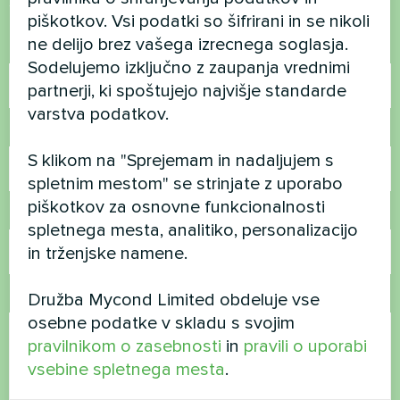
Stopite v stik z nami in pomagali vam bomo
piškotkov. Vsi podatki so šifrirani in se nikoli
ne delijo brez vašega izrecnega soglasja.
Ime
Sodelujemo izključno z zaupanja vrednimi
partnerji, ki spoštujejo najvišje standarde
varstva podatkov.
Telefonska številka
S klikom na "Sprejemam in nadaljujem s
spletnim mestom" se strinjate z uporabo
piškotkov za osnovne funkcionalnosti
E-pošta
spletnega mesta, analitiko, personalizacijo
in trženjske namene.
Družba Mycond Limited obdeluje vse
Komentar
osebne podatke v skladu s svojim
pravilnikom o zasebnosti
in
pravili o uporabi
vsebine spletnega mesta
.