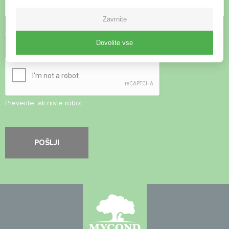
Zavrnite
Sprejmite
pravilnik o zasebnosti
Dovolite vse
Varnostni pregled
*
Preverite, ali niste robot.