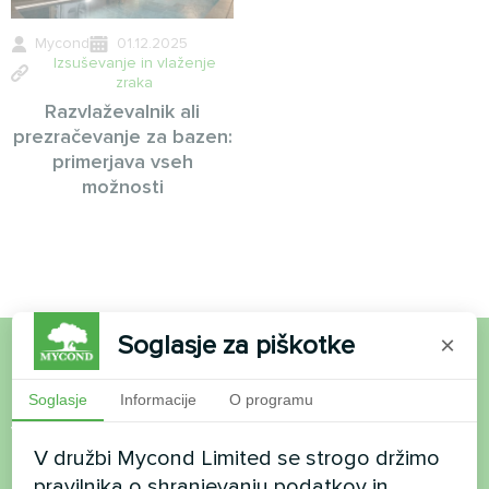
Mycond
01.12.2025
Izsuševanje in vlaženje
zraka
Razvlaževalnik ali
prezračevanje za bazen:
primerjava vseh
možnosti
Soglasje za piškotke
×
Želite kupiti ali imate
Soglasje
Informacije
O programu
vprašanja?
V družbi Mycond Limited se strogo držimo
pravilnika o shranjevanju podatkov in