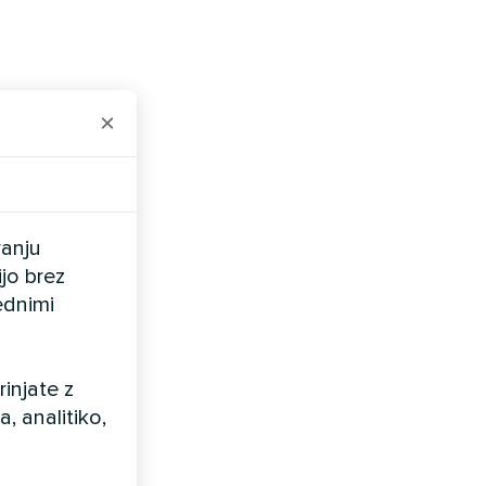
×
vanju
ijo brez
ednimi
injate z
 analitiko,