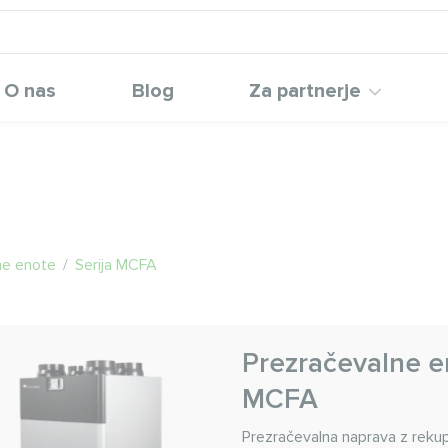
O nas
Blog
Za partnerje
ne enote
/
Serija MCFA
Prezračevalne en
MCFA
Prezračevalna naprava z reku