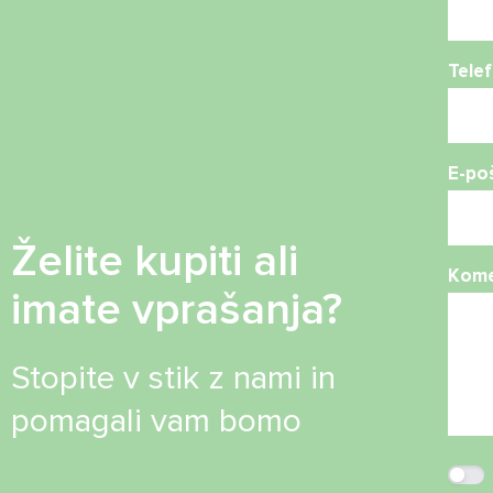
Telef
E-po
Želite kupiti ali
Kome
imate vprašanja?
Stopite v stik z nami in
pomagali vam bomo