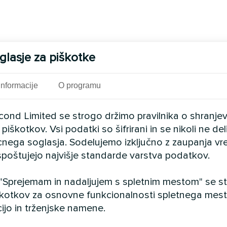
glasje za piškotke
Informacije
O programu
cond Limited se strogo držimo pravilnika o shranje
piškotkov. Vsi podatki so šifrirani in se nikoli ne del
cnega soglasja. Sodelujemo izključno z zaupanja vr
i spoštujejo najvišje standarde varstva podatkov.
 "Sprejemam in nadaljujem s spletnim mestom" se str
kotkov za osnovne funkcionalnosti spletnega mesta,
ijo in trženjske namene.