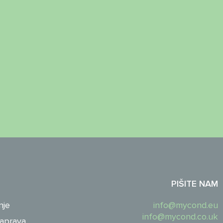
PIŠITE NAM
nje
info@mycond.eu
info@mycond.co.uk
naprava