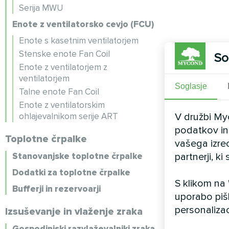
Serija MWU
Enote z ventilatorsko cevjo (FCU)
Enote s kasetnim ventilatorjem
Stenske enote Fan Coil
So
Enote z ventilatorjem z
ventilatorjem
Soglasje
Talne enote Fan Coil
Enote z ventilatorskim
ohlajevalnikom serije ART
V družbi My
podatkov in 
Toplotne črpalke
vašega izre
Stanovanjske toplotne črpalke
partnerji, k
Dodatki za toplotne črpalke
S klikom na
Bufferji in rezervoarji
uporabo piš
personalizac
Izsuševanje in vlaženje zraka
Gospodinjski razvlaževalniki zraka