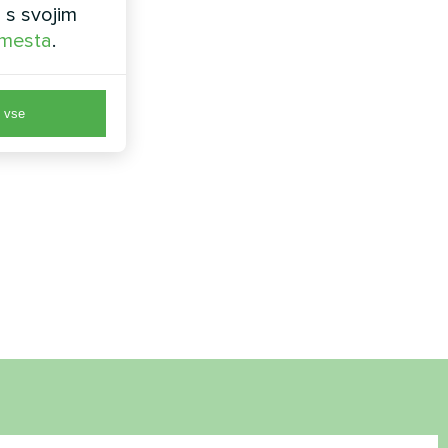
 s svojim
 mesta
.
e vse