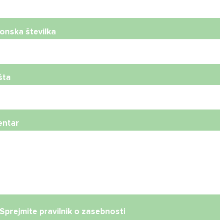
onska številka
šta
ntar
Sprejmite
pravilnik o zasebnosti