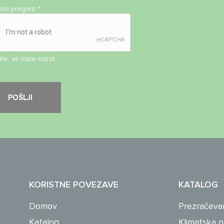
stni pregled
*
te, ali niste robot.
KORISTNE POVEZAVE
KATALOG
Domov
Prezračeva
Katalog
Klimatska 