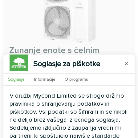
Zunanje enote s čelnim
izpustom MRF S
Soglasje za piškotke
×
Popolna kompaktna rešitev
Soglasje
Informacije
O programu
Zmogljivost hlajenja:
12.10 ... 31.50 kW
Zmogljivost ogrevanja:
12.10 ... 31.50 kW
V družbi Mycond Limited se strogo držimo
pravilnika o shranjevanju podatkov in
piškotkov. Vsi podatki so šifrirani in se nikoli
PREBERI VEČ
ne delijo brez vašega izrecnega soglasja.
Sodelujemo izključno z zaupanja vrednimi
partnerji, ki spoštujejo najvišje standarde