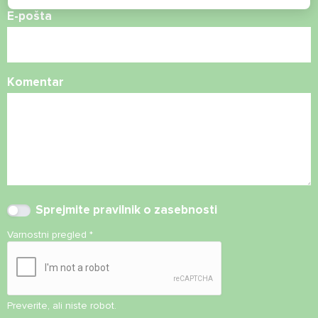
E-pošta
Komentar
Sprejmite
pravilnik o zasebnosti
Varnostni pregled
*
Preverite, ali niste robot.