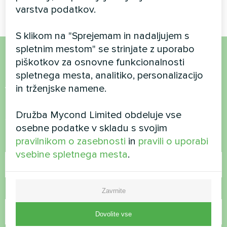
varstva podatkov.
S klikom na "Sprejemam in nadaljujem s
spletnim mestom" se strinjate z uporabo
piškotkov za osnovne funkcionalnosti
Želite kupiti ali imate
spletnega mesta, analitiko, personalizacijo
vprašanja?
in trženjske namene.
Družba Mycond Limited obdeluje vse
Stopite v stik z nami in pomagali vam bomo
osebne podatke v skladu s svojim
pravilnikom o zasebnosti
in
pravili o uporabi
Ime
vsebine spletnega mesta
.
Telefonska številka
Zavrnite
Dovolite vse