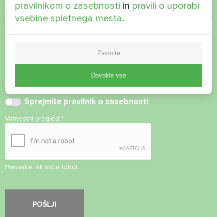
pravilnikom o zasebnosti
in
pravili o uporabi
Komentar
vsebine spletnega mesta
.
Zavrnite
Dovolite vse
Sprejmite
pravilnik o zasebnosti
Varnostni pregled
*
Preverite, ali niste robot.