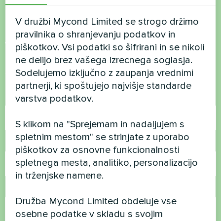
V družbi Mycond Limited se strogo držimo
Želite kupiti ali imate
pravilnika o shranjevanju podatkov in
vprašanja?
piškotkov. Vsi podatki so šifrirani in se nikoli
ne delijo brez vašega izrecnega soglasja.
Stopite v stik z nami in pomagali vam bomo
Sodelujemo izključno z zaupanja vrednimi
partnerji, ki spoštujejo najvišje standarde
varstva podatkov.
Ime
S klikom na "Sprejemam in nadaljujem s
spletnim mestom" se strinjate z uporabo
Telefonska številka
piškotkov za osnovne funkcionalnosti
spletnega mesta, analitiko, personalizacijo
in trženjske namene.
E-pošta
Družba Mycond Limited obdeluje vse
osebne podatke v skladu s svojim